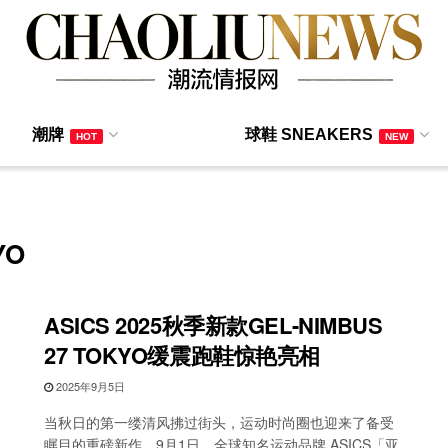
潮牌
球鞋 SNEAKERS
HOT
NEW
YO
ASICS 2025秋季新款GEL-NIMBUS
27 TOKYO缓震跑鞋惊艳亮相
2025年9月5日
当秋日的第一缕清风拂过街头，运动时尚圈也迎来了备受
瞩目的重磅新作。9月1日，全球知名运动品牌 ASICS「亚