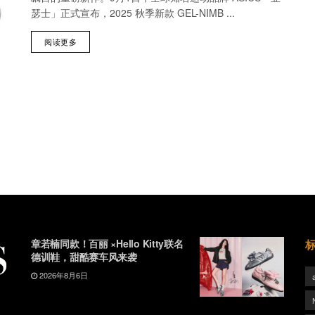
瑟士」正式宣布，2025 秋季新款 GEL-NIMB ...
阅读更多
章若楠同款！百丽 ×Hello Kitty联名
德训鞋，甜酷赛车风来袭
2026年8月6日