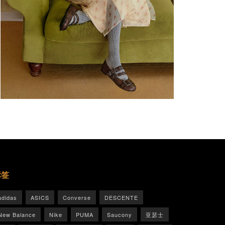
标签
adidas
ASICS
Converse
DESCENTE
New Balance
Nike
PUMA
Saucony
亚瑟士