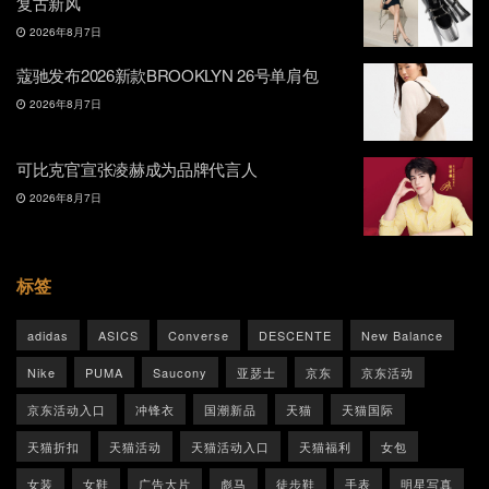
复古新风
2026年8月7日
蔻驰发布2026新款BROOKLYN 26号单肩包
2026年8月7日
可比克官宣张凌赫成为品牌代言人
2026年8月7日
标签
adidas
ASICS
Converse
DESCENTE
New Balance
Nike
PUMA
Saucony
亚瑟士
京东
京东活动
京东活动入口
冲锋衣
国潮新品
天猫
天猫国际
天猫折扣
天猫活动
天猫活动入口
天猫福利
女包
女装
女鞋
广告大片
彪马
徒步鞋
手表
明星写真