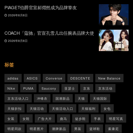
PIAGET伯爵官宣郝熠然成为品牌挚友
2026年8月8日
COACH「蔻驰」官宣孔雪儿出任腕表品牌大使
2026年8月8日
标签
adidas
ASICS
Converse
DESCENTE
New Balance
Nike
PUMA
Saucony
亚瑟士
京东
京东活动
京东活动入口
冲锋衣
国潮新品
天猫
天猫国际
天猫折扣
天猫活动
天猫活动入口
天猫福利
女包
女装
女鞋
广告大片
彪马
徒步鞋
手表
明星写真
明星同款
明星图片
潮牌新品
男装
篮球鞋
索康尼