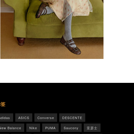
标签
adidas
ASICS
Converse
DESCENTE
New Balance
Nike
PUMA
Saucony
亚瑟士