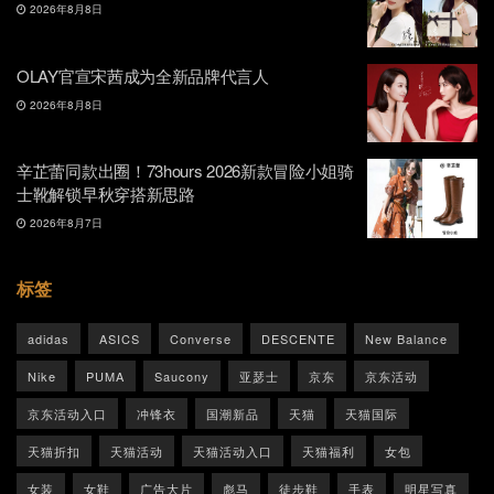
2026年8月8日
OLAY官宣宋茜成为全新品牌代言人
2026年8月8日
辛芷蕾同款出圈！73hours 2026新款冒险小姐骑
士靴解锁早秋穿搭新思路
2026年8月7日
标签
adidas
ASICS
Converse
DESCENTE
New Balance
Nike
PUMA
Saucony
亚瑟士
京东
京东活动
京东活动入口
冲锋衣
国潮新品
天猫
天猫国际
天猫折扣
天猫活动
天猫活动入口
天猫福利
女包
女装
女鞋
广告大片
彪马
徒步鞋
手表
明星写真