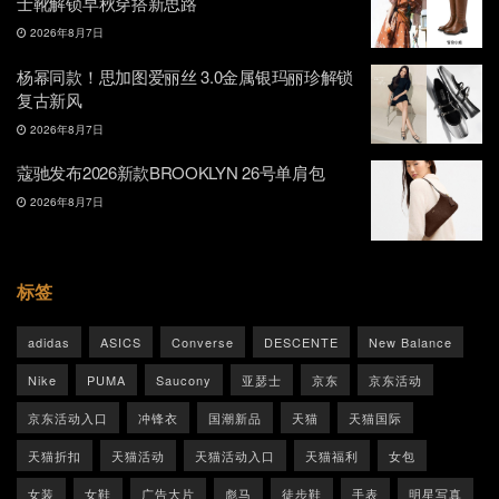
士靴解锁早秋穿搭新思路
2026年8月7日
杨幂同款！思加图爱丽丝 3.0金属银玛丽珍解锁
复古新风
2026年8月7日
蔻驰发布2026新款BROOKLYN 26号单肩包
2026年8月7日
标签
adidas
ASICS
Converse
DESCENTE
New Balance
Nike
PUMA
Saucony
亚瑟士
京东
京东活动
京东活动入口
冲锋衣
国潮新品
天猫
天猫国际
天猫折扣
天猫活动
天猫活动入口
天猫福利
女包
女装
女鞋
广告大片
彪马
徒步鞋
手表
明星写真