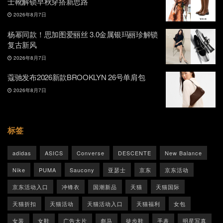
士靴解锁早秋穿搭新思路
2026年8月7日
杨幂同款！思加图爱丽丝 3.0金属银玛丽珍解锁
复古新风
2026年8月7日
蔻驰发布2026新款BROOKLYN 26号单肩包
2026年8月7日
标签
adidas
ASICS
Converse
DESCENTE
New Balance
Nike
PUMA
Saucony
亚瑟士
京东
京东活动
京东活动入口
冲锋衣
国潮新品
天猫
天猫国际
天猫折扣
天猫活动
天猫活动入口
天猫福利
女包
女装
女鞋
广告大片
彪马
徒步鞋
手表
明星写真