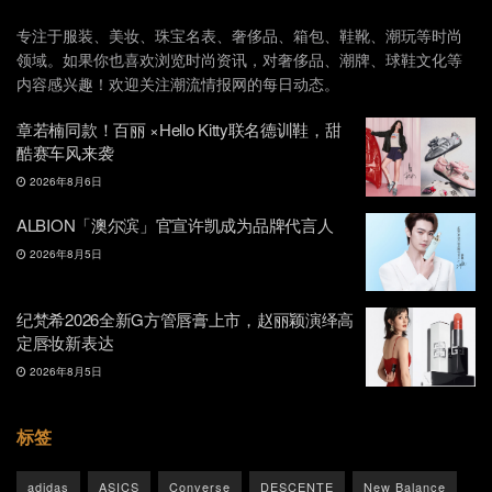
专注于服装、美妆、珠宝名表、奢侈品、箱包、鞋靴、潮玩等时尚
领域。如果你也喜欢浏览时尚资讯，对奢侈品、潮牌、球鞋文化等
内容感兴趣！欢迎关注潮流情报网的每日动态。
章若楠同款！百丽 ×Hello Kitty联名德训鞋，甜
酷赛车风来袭
2026年8月6日
ALBION「澳尔滨」官宣许凯成为品牌代言人
2026年8月5日
纪梵希2026全新G方管唇膏上市，赵丽颖演绎高
定唇妆新表达
2026年8月5日
标签
adidas
ASICS
Converse
DESCENTE
New Balance