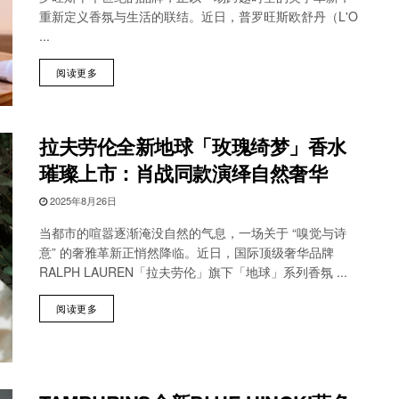
重新定义香氛与生活的联结。近日，普罗旺斯欧舒丹（L'O
...
阅读更多
拉夫劳伦全新地球「玫瑰绮梦」香水
璀璨上市：肖战同款演绎自然奢华
2025年8月26日
当都市的喧嚣逐渐淹没自然的气息，一场关于 “嗅觉与诗
意” 的奢雅革新正悄然降临。近日，国际顶级奢华品牌
RALPH LAUREN「拉夫劳伦」旗下「地球」系列香氛 ...
阅读更多