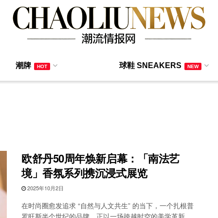
潮牌
球鞋 SNEAKERS
HOT
NEW
欧舒丹50周年焕新启幕：「南法艺
境」香氛系列携沉浸式展览
2025年10月2日
在时尚圈愈发追求 “自然与人文共生” 的当下，一个扎根普
罗旺斯半个世纪的品牌，正以一场跨越时空的美学革新，