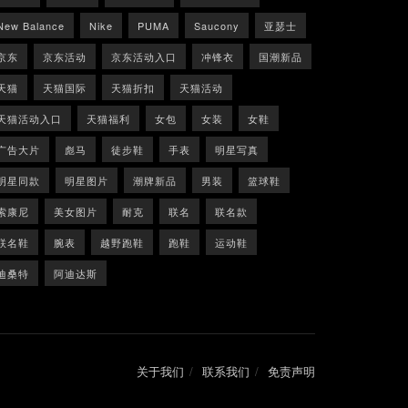
New Balance
Nike
PUMA
Saucony
亚瑟士
京东
京东活动
京东活动入口
冲锋衣
国潮新品
天猫
天猫国际
天猫折扣
天猫活动
天猫活动入口
天猫福利
女包
女装
女鞋
广告大片
彪马
徒步鞋
手表
明星写真
明星同款
明星图片
潮牌新品
男装
篮球鞋
索康尼
美女图片
耐克
联名
联名款
联名鞋
腕表
越野跑鞋
跑鞋
运动鞋
迪桑特
阿迪达斯
关于我们
联系我们
免责声明