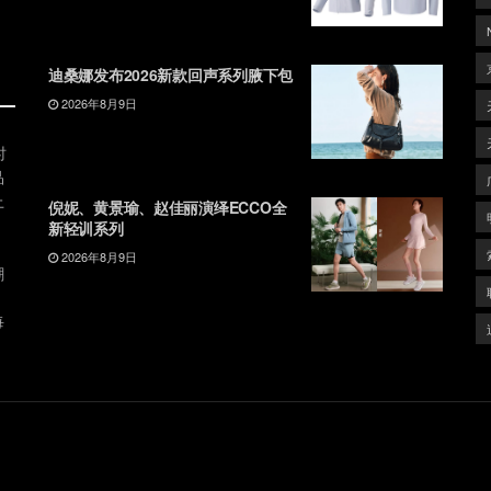
迪桑娜发布2026新款回声系列腋下包
2026年8月9日
时
品
上
倪妮、黄景瑜、赵佳丽演绎ECCO全
新轻训系列
2026年8月9日
潮
、
每