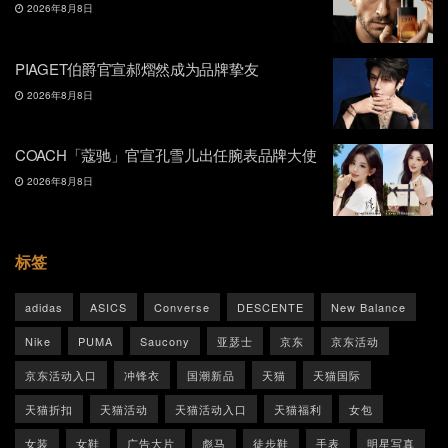
2026年8月8日
PIAGET伯爵官宣郝熠然成为品牌挚友
2026年8月8日
COACH「蔻驰」官宣孔雪儿出任腕表品牌大使
2026年8月8日
标签
adidas
ASICS
Converse
DESCENTE
New Balance
Nike
PUMA
Saucony
亚瑟士
京东
京东活动
京东活动入口
冲锋衣
国潮新品
天猫
天猫国际
天猫折扣
天猫活动
天猫活动入口
天猫福利
女包
女装
女鞋
广告大片
彪马
徒步鞋
手表
明星写真