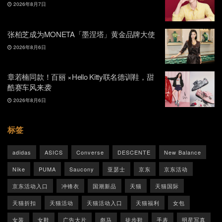
2026年8月7日
张柏芝成为MONETA「墨涅塔」黄金品牌大使
2026年8月6日
章若楠同款！百丽 ×Hello Kitty联名德训鞋，甜
酷赛车风来袭
2026年8月6日
标签
adidas
ASICS
Converse
DESCENTE
New Balance
Nike
PUMA
Saucony
亚瑟士
京东
京东活动
京东活动入口
冲锋衣
国潮新品
天猫
天猫国际
天猫折扣
天猫活动
天猫活动入口
天猫福利
女包
女装
女鞋
广告大片
彪马
徒步鞋
手表
明星写真