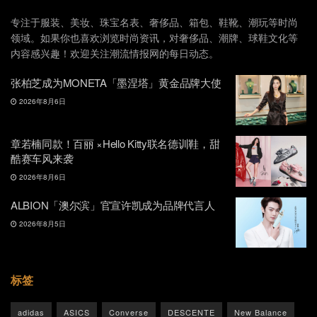
专注于服装、美妆、珠宝名表、奢侈品、箱包、鞋靴、潮玩等时尚
领域。如果你也喜欢浏览时尚资讯，对奢侈品、潮牌、球鞋文化等
内容感兴趣！欢迎关注潮流情报网的每日动态。
张柏芝成为MONETA「墨涅塔」黄金品牌大使
2026年8月6日
章若楠同款！百丽 ×Hello Kitty联名德训鞋，甜
酷赛车风来袭
2026年8月6日
ALBION「澳尔滨」官宣许凯成为品牌代言人
2026年8月5日
标签
adidas
ASICS
Converse
DESCENTE
New Balance