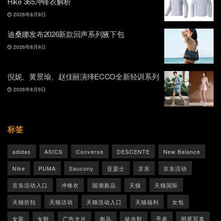
Hike 365冲锋衣解析
2026年8月9日
迪桑娜发布2026新款回声系列腋下包
2026年8月9日
倪妮、黄景瑜、赵佳丽演绎ECCO全新轻训系列
2026年8月9日
标签
adidas
ASICS
Converse
DESCENTE
New Balance
Nike
PUMA
Saucony
亚瑟士
京东
京东活动
京东活动入口
冲锋衣
国潮新品
天猫
天猫国际
天猫折扣
天猫活动
天猫活动入口
天猫福利
女包
女装
女鞋
广告大片
彪马
徒步鞋
手表
明星写真