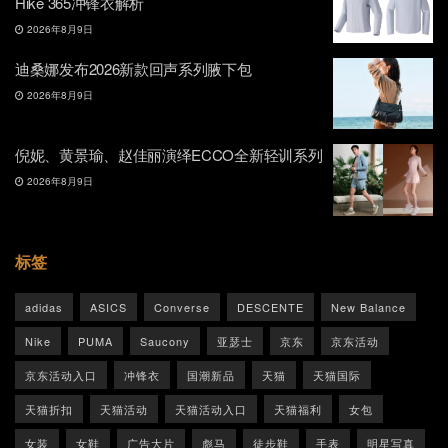
Hike 365冲锋衣解析
2026年8月9日
迪桑娜发布2026新款回声系列腋下包
2026年8月9日
倪妮、黄景瑜、赵佳丽演绎ECCO全新轻训系列
2026年8月9日
标签
adidas
ASICS
Converse
DESCENTE
New Balance
Nike
PUMA
Saucony
亚瑟士
京东
京东活动
京东活动入口
冲锋衣
国潮新品
天猫
天猫国际
天猫折扣
天猫活动
天猫活动入口
天猫福利
女包
女装
女鞋
广告大片
彪马
徒步鞋
手表
明星写真