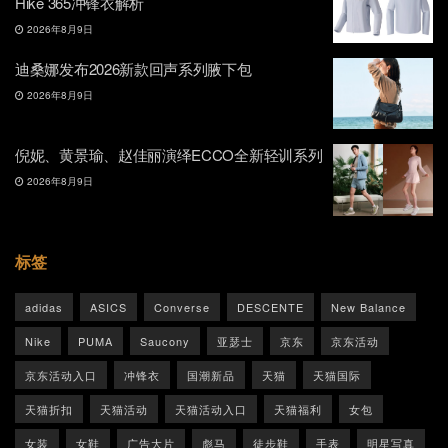
Hike 365冲锋衣解析
2026年8月9日
迪桑娜发布2026新款回声系列腋下包
2026年8月9日
倪妮、黄景瑜、赵佳丽演绎ECCO全新轻训系列
2026年8月9日
标签
adidas
ASICS
Converse
DESCENTE
New Balance
Nike
PUMA
Saucony
亚瑟士
京东
京东活动
京东活动入口
冲锋衣
国潮新品
天猫
天猫国际
天猫折扣
天猫活动
天猫活动入口
天猫福利
女包
女装
女鞋
广告大片
彪马
徒步鞋
手表
明星写真