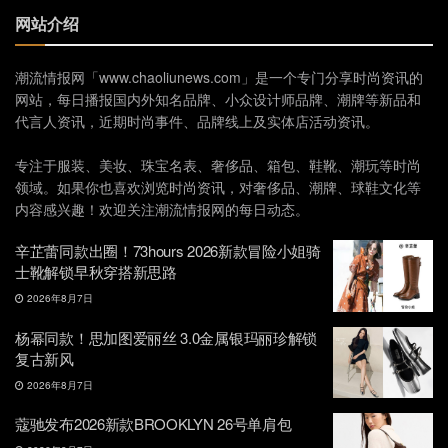
网站介绍
潮流情报网「www.chaoliunews.com」是一个专门分享时尚资讯的
网站，每日播报国内外知名品牌、小众设计师品牌、潮牌等新品和
代言人资讯，近期时尚事件、品牌线上及实体店活动资讯。
专注于服装、美妆、珠宝名表、奢侈品、箱包、鞋靴、潮玩等时尚
领域。如果你也喜欢浏览时尚资讯，对奢侈品、潮牌、球鞋文化等
内容感兴趣！欢迎关注潮流情报网的每日动态。
辛芷蕾同款出圈！73hours 2026新款冒险小姐骑
士靴解锁早秋穿搭新思路
2026年8月7日
杨幂同款！思加图爱丽丝 3.0金属银玛丽珍解锁
复古新风
2026年8月7日
蔻驰发布2026新款BROOKLYN 26号单肩包