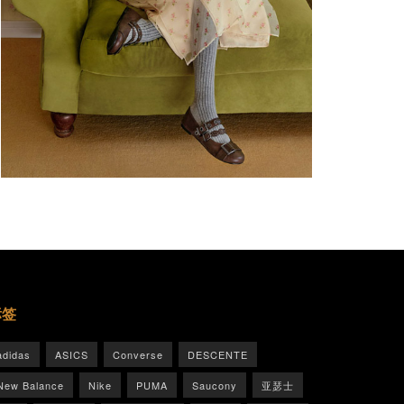
标签
adidas
ASICS
Converse
DESCENTE
New Balance
Nike
PUMA
Saucony
亚瑟士