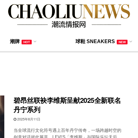
潮牌
球鞋 SNEAKERS
HOT
NEW
碧昂丝联袂李维斯呈献2025全新联名
丹宁系列
2025年8月11日
当全球流行文化符号遇上百年丹宁传奇，一场跨越时空的
创意对话就此展开。LEVI'S「李维斯」与国际乐坛天后