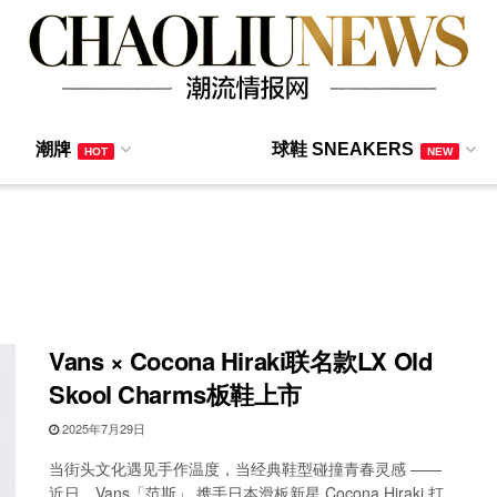
潮牌
球鞋 SNEAKERS
HOT
NEW
Vans × Cocona Hiraki联名款LX Old
Skool Charms板鞋上市
2025年7月29日
当街头文化遇见手作温度，当经典鞋型碰撞青春灵感 ——
近日，Vans「范斯」 携手日本滑板新星 Cocona Hiraki 打