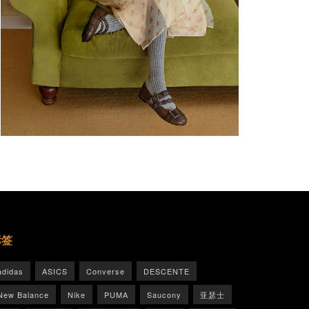
标签
adidas
ASICS
Converse
DESCENTE
New Balance
Nike
PUMA
Saucony
亚瑟士