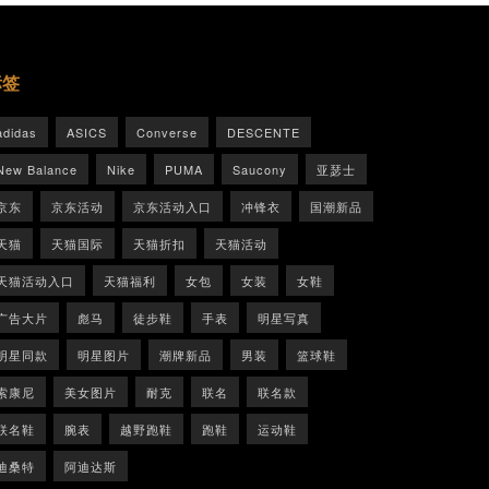
标签
adidas
ASICS
Converse
DESCENTE
New Balance
Nike
PUMA
Saucony
亚瑟士
京东
京东活动
京东活动入口
冲锋衣
国潮新品
天猫
天猫国际
天猫折扣
天猫活动
天猫活动入口
天猫福利
女包
女装
女鞋
广告大片
彪马
徒步鞋
手表
明星写真
明星同款
明星图片
潮牌新品
男装
篮球鞋
索康尼
美女图片
耐克
联名
联名款
联名鞋
腕表
越野跑鞋
跑鞋
运动鞋
迪桑特
阿迪达斯