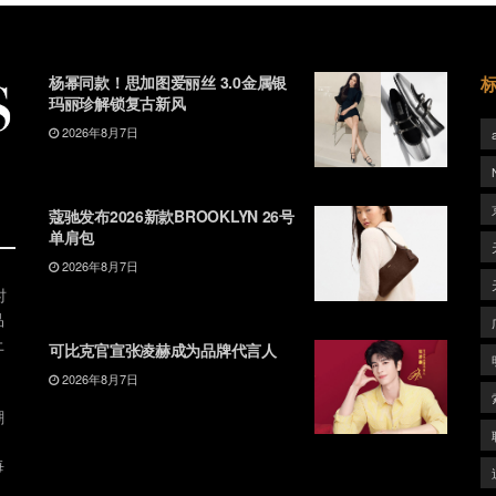
杨幂同款！思加图爱丽丝 3.0金属银
玛丽珍解锁复古新风
2026年8月7日
蔻驰发布2026新款BROOKLYN 26号
单肩包
2026年8月7日
时
品
上
可比克官宣张凌赫成为品牌代言人
2026年8月7日
潮
、
每