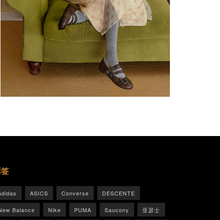
标签
adidas
ASICS
Converse
DESCENTE
New Balance
Nike
PUMA
Saucony
亚瑟士