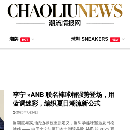
潮牌
球鞋 SNEAKERS
HOT
NEW
李宁 ×ANB 联名棒球帽强势登场，用
蓝调迷彩，编织夏日潮流新公式
2025年7月24日
当潮流与实用的边界被重新定义，当科学趣味邂逅夏日松
弛感 —— 中国李宁与厦门本土潮流品牌 ANB 的 2025 夏