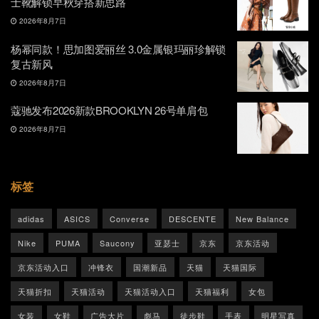
士靴解锁早秋穿搭新思路
2026年8月7日
杨幂同款！思加图爱丽丝 3.0金属银玛丽珍解锁
复古新风
2026年8月7日
蔻驰发布2026新款BROOKLYN 26号单肩包
2026年8月7日
标签
adidas
ASICS
Converse
DESCENTE
New Balance
Nike
PUMA
Saucony
亚瑟士
京东
京东活动
京东活动入口
冲锋衣
国潮新品
天猫
天猫国际
天猫折扣
天猫活动
天猫活动入口
天猫福利
女包
女装
女鞋
广告大片
彪马
徒步鞋
手表
明星写真