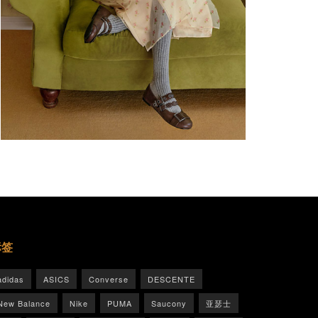
标签
adidas
ASICS
Converse
DESCENTE
New Balance
Nike
PUMA
Saucony
亚瑟士