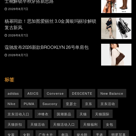
士靴解锁早秋穿搭新思路
2026年8月7日
杨幂同款！思加图爱丽丝 3.0金属银玛丽珍解锁
复古新风
2026年8月7日
蔻驰发布2026新款BROOKLYN 26号单肩包
2026年8月7日
标签
adidas
ASICS
Converse
DESCENTE
New Balance
Nike
PUMA
Saucony
亚瑟士
京东
京东活动
京东活动入口
冲锋衣
国潮新品
天猫
天猫国际
天猫折扣
天猫活动
天猫活动入口
天猫福利
女包
女装
女鞋
广告大片
彪马
徒步鞋
手表
明星写真