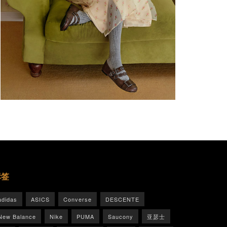
标签
adidas
ASICS
Converse
DESCENTE
New Balance
Nike
PUMA
Saucony
亚瑟士