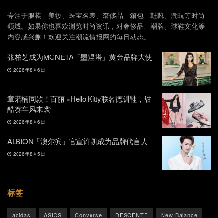
专注于服装、美妆、珠宝名表、奢侈品、箱包、鞋靴、潮玩等时尚
领域。如果你也喜欢浏览时尚资讯，对奢侈品、潮牌、球鞋文化等
内容感兴趣！欢迎关注潮流情报网的每日动态。
张柏芝成为MONETA「墨涅塔」黄金品牌大使
2026年8月6日
章若楠同款！百丽 ×Hello Kitty联名德训鞋，甜
酷赛车风来袭
2026年8月6日
ALBION「澳尔滨」官宣许凯成为品牌代言人
2026年8月5日
标签
adidas
ASICS
Converse
DESCENTE
New Balance