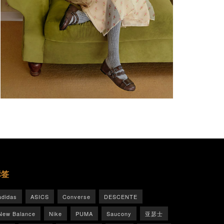
标签
adidas
ASICS
Converse
DESCENTE
New Balance
Nike
PUMA
Saucony
亚瑟士