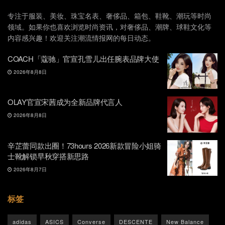
专注于服装、美妆、珠宝名表、奢侈品、箱包、鞋靴、潮玩等时尚
领域。如果你也喜欢浏览时尚资讯，对奢侈品、潮牌、球鞋文化等
内容感兴趣！欢迎关注潮流情报网的每日动态。
COACH「蔻驰」官宣孔雪儿出任腕表品牌大使
2026年8月8日
OLAY官宣宋茜成为全新品牌代言人
2026年8月8日
辛芷蕾同款出圈！73hours 2026新款冒险小姐骑
士靴解锁早秋穿搭新思路
2026年8月7日
标签
adidas
ASICS
Converse
DESCENTE
New Balance