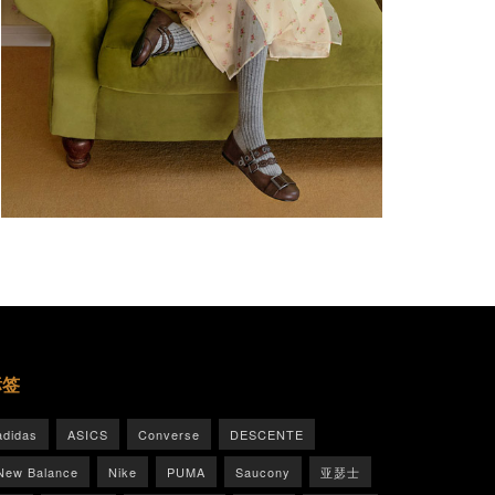
标签
adidas
ASICS
Converse
DESCENTE
New Balance
Nike
PUMA
Saucony
亚瑟士