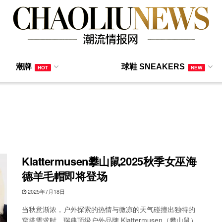
潮牌
球鞋 SNEAKERS
HOT
NEW
Klattermusen攀山鼠2025秋季女巫海
德羊毛帽即将登场
2025年7月18日
当秋意渐浓，户外探索的热情与微凉的天气碰撞出独特的
穿搭需求时，瑞典顶级户外品牌 Klattermusen（攀山鼠）