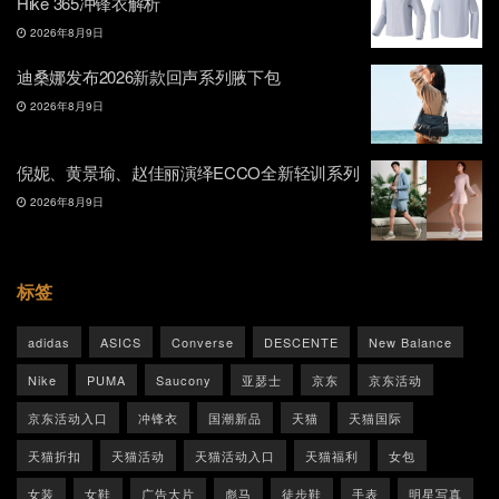
Hike 365冲锋衣解析
2026年8月9日
迪桑娜发布2026新款回声系列腋下包
2026年8月9日
倪妮、黄景瑜、赵佳丽演绎ECCO全新轻训系列
2026年8月9日
标签
adidas
ASICS
Converse
DESCENTE
New Balance
Nike
PUMA
Saucony
亚瑟士
京东
京东活动
京东活动入口
冲锋衣
国潮新品
天猫
天猫国际
天猫折扣
天猫活动
天猫活动入口
天猫福利
女包
女装
女鞋
广告大片
彪马
徒步鞋
手表
明星写真