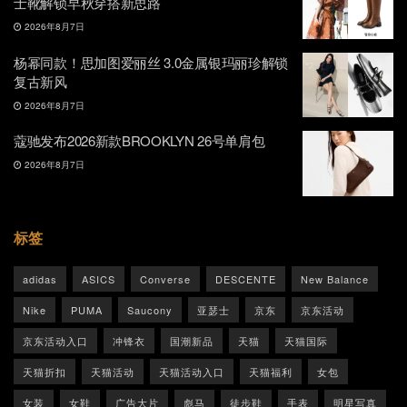
士靴解锁早秋穿搭新思路
2026年8月7日
杨幂同款！思加图爱丽丝 3.0金属银玛丽珍解锁
复古新风
2026年8月7日
蔻驰发布2026新款BROOKLYN 26号单肩包
2026年8月7日
标签
adidas
ASICS
Converse
DESCENTE
New Balance
Nike
PUMA
Saucony
亚瑟士
京东
京东活动
京东活动入口
冲锋衣
国潮新品
天猫
天猫国际
天猫折扣
天猫活动
天猫活动入口
天猫福利
女包
女装
女鞋
广告大片
彪马
徒步鞋
手表
明星写真