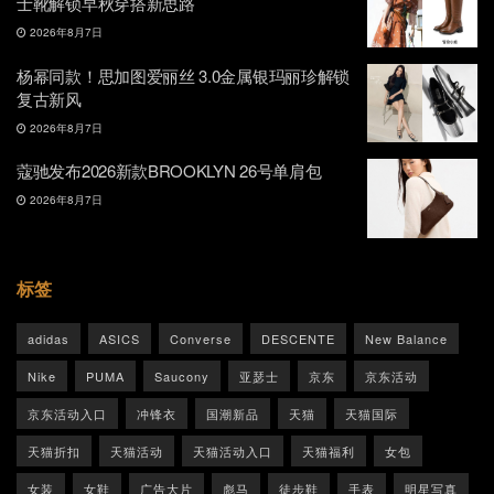
士靴解锁早秋穿搭新思路
2026年8月7日
杨幂同款！思加图爱丽丝 3.0金属银玛丽珍解锁
复古新风
2026年8月7日
蔻驰发布2026新款BROOKLYN 26号单肩包
2026年8月7日
标签
adidas
ASICS
Converse
DESCENTE
New Balance
Nike
PUMA
Saucony
亚瑟士
京东
京东活动
京东活动入口
冲锋衣
国潮新品
天猫
天猫国际
天猫折扣
天猫活动
天猫活动入口
天猫福利
女包
女装
女鞋
广告大片
彪马
徒步鞋
手表
明星写真