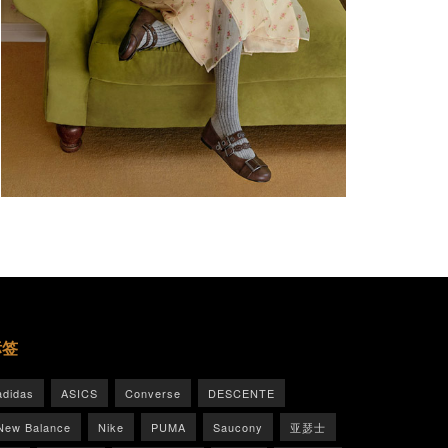
标签
adidas
ASICS
Converse
DESCENTE
New Balance
Nike
PUMA
Saucony
亚瑟士