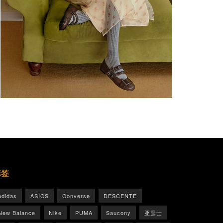
标签
adidas
ASICS
Converse
DESCENTE
New Balance
Nike
PUMA
Saucony
亚瑟士