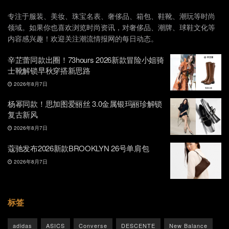
专注于服装、美妆、珠宝名表、奢侈品、箱包、鞋靴、潮玩等时尚
领域。如果你也喜欢浏览时尚资讯，对奢侈品、潮牌、球鞋文化等
内容感兴趣！欢迎关注潮流情报网的每日动态。
辛芷蕾同款出圈！73hours 2026新款冒险小姐骑
士靴解锁早秋穿搭新思路
2026年8月7日
杨幂同款！思加图爱丽丝 3.0金属银玛丽珍解锁
复古新风
2026年8月7日
蔻驰发布2026新款BROOKLYN 26号单肩包
2026年8月7日
标签
adidas
ASICS
Converse
DESCENTE
New Balance