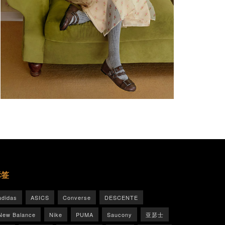
标签
adidas
ASICS
Converse
DESCENTE
New Balance
Nike
PUMA
Saucony
亚瑟士