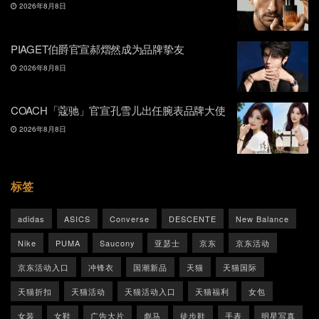
2026年8月8日
PIAGET伯爵官宣郝熠然成为品牌挚友
2026年8月8日
COACH「蔻驰」官宣孔雪儿出任腕表品牌大使
2026年8月8日
标签
adidas
ASICS
Converse
DESCENTE
New Balance
Nike
PUMA
Saucony
亚瑟士
京东
京东活动
京东活动入口
冲锋衣
国潮新品
天猫
天猫国际
天猫折扣
天猫活动
天猫活动入口
天猫福利
女包
女装
女鞋
广告大片
彪马
徒步鞋
手表
明星写真