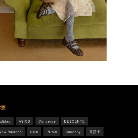
标签
adidas
ASICS
Converse
DESCENTE
New Balance
Nike
PUMA
Saucony
亚瑟士