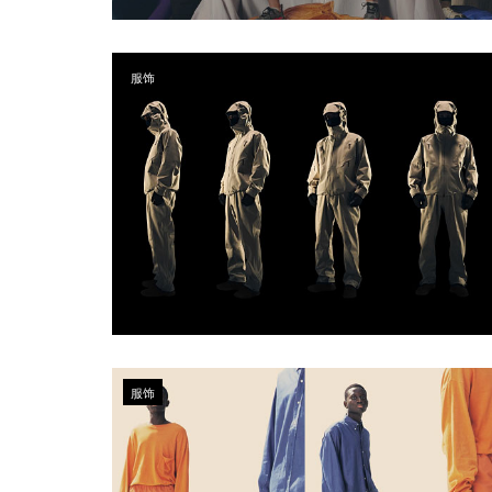
服饰
服饰