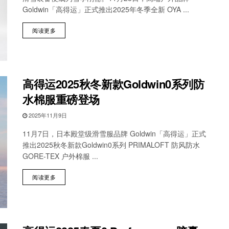
Goldwin「高得运」正式推出2025年冬季全新 OYA ...
阅读更多
高得运2025秋冬新款Goldwin0系列防
水棉服重磅登场
2025年11月9日
11月7日，日本殿堂级滑雪服品牌 Goldwin「高得运」正式
推出2025秋冬新款Goldwin0系列 PRIMALOFT 防风防水
GORE-TEX 户外棉服 ...
阅读更多