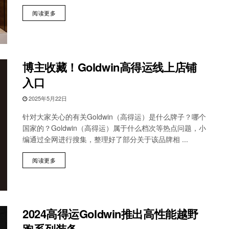
阅读更多
博主收藏！Goldwin高得运线上店铺
入口
2025年5月22日
针对大家关心的有关Goldwin（高得运）是什么牌子？哪个
国家的？Goldwin（高得运）属于什么档次等热点问题，小
编通过全网进行搜集，整理好了部分关于该品牌相 ...
阅读更多
2024高得运Goldwin推出高性能越野
跑系列装备