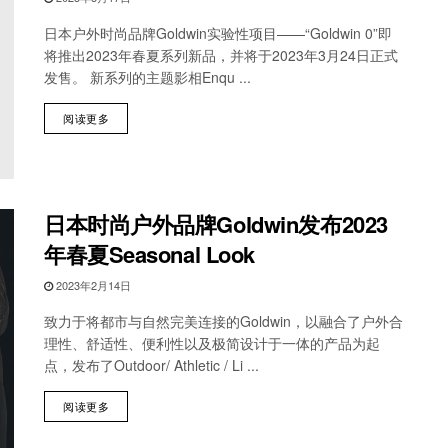
日本户外时尚品牌Goldwin实验性项目——“Goldwin 0”即
将推出2023年春夏系列新品，并将于2023年3月24日正式
发售。 新系列的主题影相Enqu ...
阅读更多
日本时尚户外品牌Goldwin发布2023
年春夏Seasonal Look
2023年2月14日
致力于将都市与自然完美连接的Goldwin，以融合了户外合
理性、舒适性、便利性以及极简设计于一体的产品为起
点，发布了Outdoor/ Athletic / Li ...
阅读更多