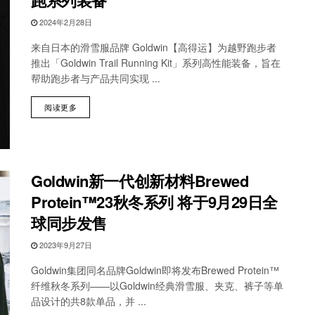
2024年2月28日
来自日本的滑雪服品牌 Goldwin【高得运】为越野跑步者
推出「Goldwin Trail Running Kit」系列高性能装备，旨在
帮助跑步者与产品共同实现 ...
阅读更多
Goldwin新一代创新材料Brewed
Protein™23秋冬系列 将于9月29日全
球同步发售
2023年9月27日
Goldwin集团同名品牌Goldwin即将发布Brewed Protein™️
纤维秋冬系列——以Goldwin经典滑雪服、夹克、裤子等单
品设计的共8款单品，并 ...