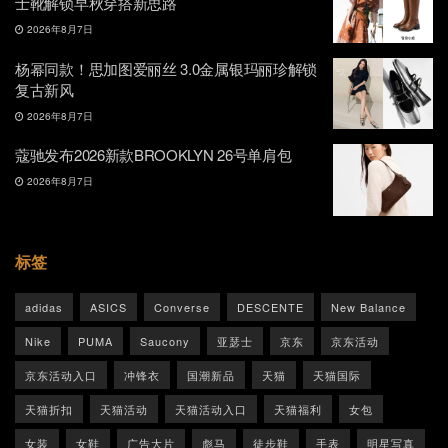
士靴解锁早秋穿搭新思路
2026年8月7日
杨幂同款！思加图爱丽丝 3.0金属银玛丽珍解锁
复古新风
2026年8月7日
蔻驰发布2026新款BROOKLYN 26号单肩包
2026年8月7日
标签
adidas
ASICS
Converse
DESCENTE
New Balance
Nike
PUMA
Saucony
亚瑟士
京东
京东活动
京东活动入口
冲锋衣
国潮新品
天猫
天猫国际
天猫折扣
天猫活动
天猫活动入口
天猫福利
女包
女装
女鞋
广告大片
彪马
徒步鞋
手表
明星写真