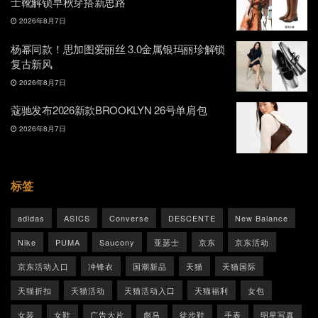
士靴解锁早秋穿搭新思路
2026年8月7日
杨幂同款！思加图爱丽丝 3.0金属银玛丽珍解锁
复古新风
2026年8月7日
蔻驰发布2026新款BROOKLYN 26号单肩包
2026年8月7日
标签
adidas
ASICS
Converse
DESCENTE
New Balance
Nike
PUMA
Saucony
亚瑟士
京东
京东活动
京东活动入口
冲锋衣
国潮新品
天猫
天猫国际
天猫折扣
天猫活动
天猫活动入口
天猫福利
女包
女装
女鞋
广告大片
彪马
徒步鞋
手表
明星写真