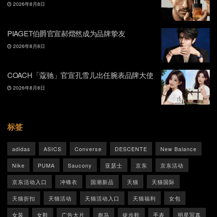
2026年8月8日
PIAGET伯爵官宣郝熠然成为品牌挚友
2026年8月8日
COACH「蔻驰」官宣孔雪儿出任腕表品牌大使
2026年8月8日
标签
adidas
ASICS
Converse
DESCENTE
New Balance
Nike
PUMA
Saucony
亚瑟士
京东
京东活动
京东活动入口
冲锋衣
国潮新品
天猫
天猫国际
天猫折扣
天猫活动
天猫活动入口
天猫福利
女包
女装
女鞋
广告大片
彪马
徒步鞋
手表
明星写真