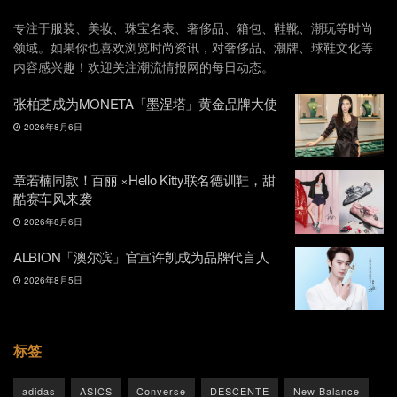
专注于服装、美妆、珠宝名表、奢侈品、箱包、鞋靴、潮玩等时尚
领域。如果你也喜欢浏览时尚资讯，对奢侈品、潮牌、球鞋文化等
内容感兴趣！欢迎关注潮流情报网的每日动态。
张柏芝成为MONETA「墨涅塔」黄金品牌大使
2026年8月6日
章若楠同款！百丽 ×Hello Kitty联名德训鞋，甜
酷赛车风来袭
2026年8月6日
ALBION「澳尔滨」官宣许凯成为品牌代言人
2026年8月5日
标签
adidas
ASICS
Converse
DESCENTE
New Balance