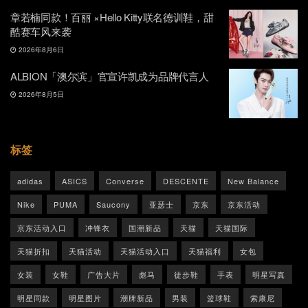
章若楠同款！百丽 ×Hello Kitty联名德训鞋，甜
酷赛车风来袭
2026年8月6日
ALBION「澳尔滨」官宣许凯成为品牌代言人
2026年8月5日
标签
adidas
ASICS
Converse
DESCENTE
New Balance
Nike
PUMA
Saucony
亚瑟士
京东
京东活动
京东活动入口
冲锋衣
国潮新品
天猫
天猫国际
天猫折扣
天猫活动
天猫活动入口
天猫福利
女包
女装
女鞋
广告大片
彪马
徒步鞋
手表
明星写真
明星同款
明星图片
潮牌新品
男装
篮球鞋
索康尼