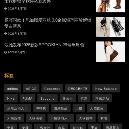
士靴解锁早秋穿搭新思路
2026年8月7日
杨幂同款！思加图爱丽丝 3.0金属银玛丽珍解锁
复古新风
2026年8月7日
蔻驰发布2026新款BROOKLYN 26号单肩包
2026年8月7日
标签
adidas
ASICS
Converse
DESCENTE
New Balance
Nike
PUMA
Saucony
亚瑟士
京东
京东活动
京东活动入口
冲锋衣
国潮新品
天猫
天猫国际
天猫折扣
天猫活动
天猫活动入口
天猫福利
女包
女装
女鞋
广告大片
彪马
徒步鞋
手表
明星写真