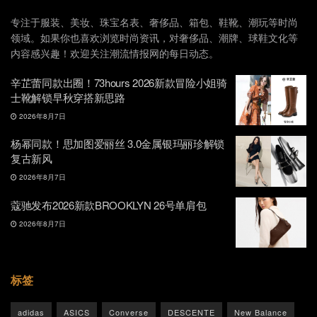
专注于服装、美妆、珠宝名表、奢侈品、箱包、鞋靴、潮玩等时尚
领域。如果你也喜欢浏览时尚资讯，对奢侈品、潮牌、球鞋文化等
内容感兴趣！欢迎关注潮流情报网的每日动态。
辛芷蕾同款出圈！73hours 2026新款冒险小姐骑
士靴解锁早秋穿搭新思路
2026年8月7日
杨幂同款！思加图爱丽丝 3.0金属银玛丽珍解锁
复古新风
2026年8月7日
蔻驰发布2026新款BROOKLYN 26号单肩包
2026年8月7日
标签
adidas
ASICS
Converse
DESCENTE
New Balance