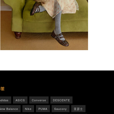
标签
adidas
ASICS
Converse
DESCENTE
New Balance
Nike
PUMA
Saucony
亚瑟士