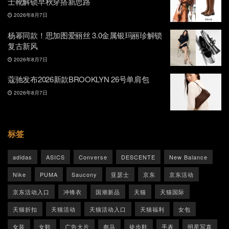
士靴解锁早秋穿搭新思路
2026年8月7日
杨幂同款！思加图爱丽丝 3.0金属银玛丽珍解锁
复古新风
2026年8月7日
蔻驰发布2026新款BROOKLYN 26号单肩包
2026年8月7日
标签
adidas
ASICS
Converse
DESCENTE
New Balance
Nike
PUMA
Saucony
亚瑟士
京东
京东活动
京东活动入口
冲锋衣
国潮新品
天猫
天猫国际
天猫折扣
天猫活动
天猫活动入口
天猫福利
女包
女装
女鞋
广告大片
彪马
徒步鞋
手表
明星写真