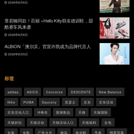
2026年8月6日
章若楠同款！百丽 ×Hello Kitty联名德训鞋，甜
酷赛车风来袭
2026年8月6日
ALBION「澳尔滨」官宣许凯成为品牌代言人
2026年8月5日
标签
adidas
ASICS
Converse
DESCENTE
New Balance
Nike
PUMA
Saucony
亚瑟士
京东
京东活动
京东活动入口
冲锋衣
国潮新品
天猫
天猫国际
天猫折扣
天猫活动
天猫活动入口
天猫福利
女包
女装
女鞋
广告大片
彪马
徒步鞋
手表
明星写真