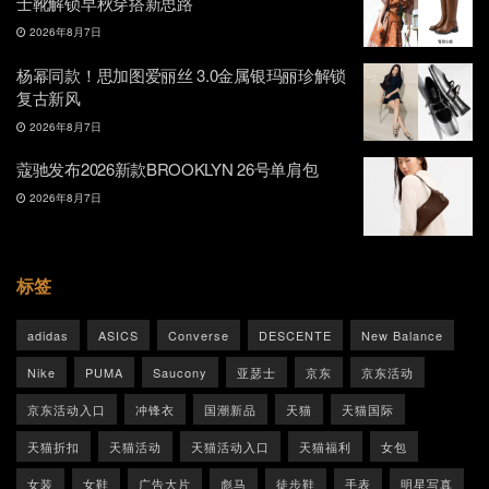
士靴解锁早秋穿搭新思路
2026年8月7日
杨幂同款！思加图爱丽丝 3.0金属银玛丽珍解锁
复古新风
2026年8月7日
蔻驰发布2026新款BROOKLYN 26号单肩包
2026年8月7日
标签
adidas
ASICS
Converse
DESCENTE
New Balance
Nike
PUMA
Saucony
亚瑟士
京东
京东活动
京东活动入口
冲锋衣
国潮新品
天猫
天猫国际
天猫折扣
天猫活动
天猫活动入口
天猫福利
女包
女装
女鞋
广告大片
彪马
徒步鞋
手表
明星写真