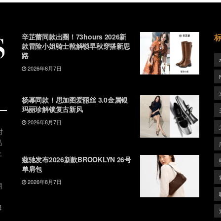
辛芷蕾同款出圈！73hours 2026新
款冒险小姐骑士靴解锁早秋穿搭新思
路
2026年8月7日
杨幂同款！思加图爱丽丝 3.0金属银
玛丽珍解锁复古新风
2026年8月7日
时
品
上
蔻驰发布2026新款BROOKLYN 26号
单肩包
2026年8月7日
潮
、
每