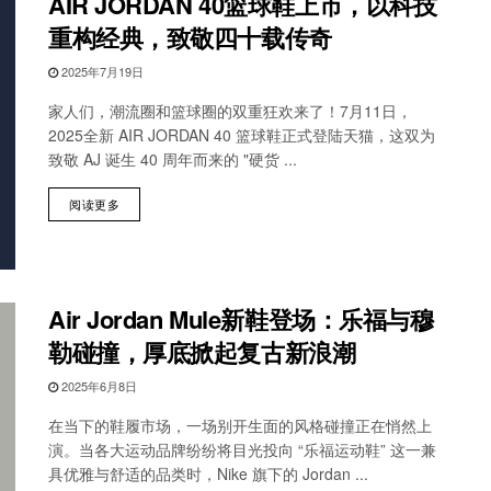
AIR JORDAN 40篮球鞋上市，以科技
重构经典，致敬四十载传奇
2025年7月19日
家人们，潮流圈和篮球圈的双重狂欢来了！7月11日，
2025全新 AIR JORDAN 40 篮球鞋正式登陆天猫，这双为
致敬 AJ 诞生 40 周年而来的 "硬货 ...
阅读更多
Air Jordan Mule新鞋登场：乐福与穆
勒碰撞，厚底掀起复古新浪潮
2025年6月8日
在当下的鞋履市场，一场别开生面的风格碰撞正在悄然上
演。当各大运动品牌纷纷将目光投向 “乐福运动鞋” 这一兼
具优雅与舒适的品类时，Nike 旗下的 Jordan ...