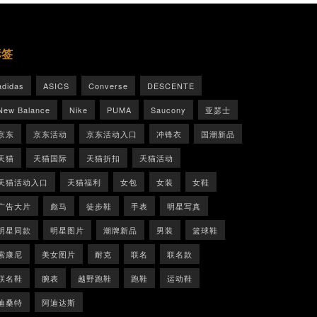
标签
adidas
ASICS
Converse
DESCENTE
New Balance
Nike
PUMA
Saucony
亚瑟士
京东
京东活动
京东活动入口
冲锋衣
国潮新品
天猫
天猫国际
天猫折扣
天猫活动
天猫活动入口
天猫福利
女包
女装
女鞋
广告大片
彪马
徒步鞋
手表
明星写真
明星同款
明星图片
潮牌新品
男装
篮球鞋
索康尼
美女图片
耐克
联名
联名款
联名鞋
腕表
越野跑鞋
跑鞋
运动鞋
迪桑特
阿迪达斯