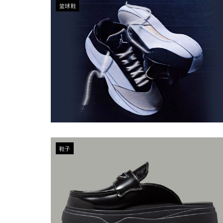
篮球鞋
鞋子